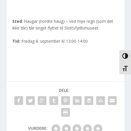
Sted
: Haugar (nordre haug) – ved mye regn (som det
ikke blir) blir tinget flyttet til Slottsfjellsmuseet.
Tid:
Fredag 8. september kl 13:00-14:00
VEKS
VEKS
DELE:
VURDERE: