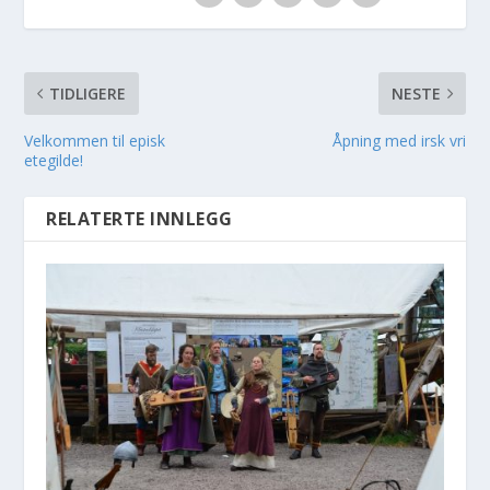
TIDLIGERE
NESTE
Velkommen til episk
Åpning med irsk vri
etegilde!
RELATERTE INNLEGG