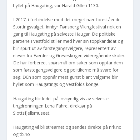
hyllet på Haugating, var Harald Gille i 1130.
I 2017, i forbindelse med det meget nær forestående
Stortingsvalget, innbyr Tønsberg Vikingfestival nok en
gang til Haugating på selveste Haugar. De politiske
partiene i Vestfold stiller med hver sin toppkandidat og
blir spurt ut av førstegangsvelgere, representert av
elever fra Færder og Greveskogen videregående skoler.
De har forberedt spørsmål om saker som opptar dem
som førstegangsvelgere og politikerne må svare for
seg. DEn som oppnår mest gunst blant velgerne blir
hyllet som Haugatings og Vestfolds konge.
Haugating blir ledet på lovkyndig vis av selveste
tingdronningen Lena Fahre, direktør på
Slottsfjellsmuseet.
Haugating vil bli streamet og sendes direkte på nrk.no
og tb.no