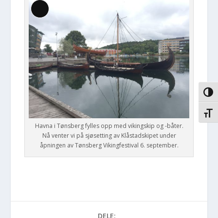
Lang
beskrivelse
VEKS
VEKS
Havna i Tønsberg fylles opp med vikingskip og -båter.
Nå venter vi på sjøsetting av Klåstadskipet under
åpningen av Tønsberg Vikingfestival 6. september.
DELE: