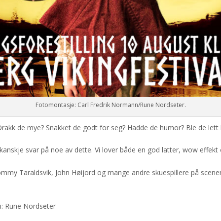
Fotomontasje: Carl Fredrik Normann/Rune Nordseter.
 Drakk de mye? Snakket de godt for seg? Hadde de humor? Ble de lett
anskje svar på noe av dette. Vi lover både en god latter, wow effekt og
my Taraldsvik, John Høijord og mange andre skuespillere på scenen.
i: Rune Nordseter