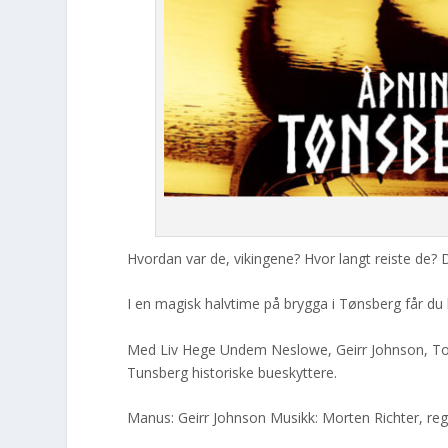
l
s
e
Hvordan var de, vikingene? Hvor langt reiste de?
I en magisk halvtime på brygga i Tønsberg får du k
Med Liv Hege Undem Neslowe, Geirr Johnson, Tom
Tunsberg historiske bueskyttere.
Manus: Geirr Johnson Musikk: Morten Richter, reg