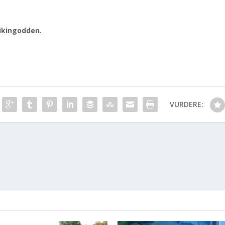
Vikingodden.
VURDERE: