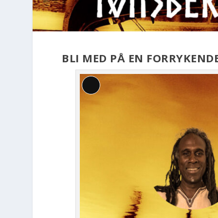
BLI MED PÅ EN FORRYKENDE
L
a
n
g
b
e
s
k
r
i
v
e