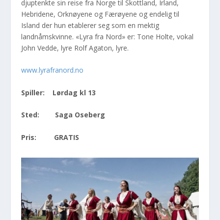
djuptenkte sin reise fra Norge til Skottland, Irland,
Hebridene, Orknøyene og Færøyene og endelig til
Island der hun etablerer seg som en mektig
landnåmskvinne. «Lyra fra Nord» er: Tone Holte, vokal
John Vedde, lyre Rolf Agaton, lyre.
www.lyrafranord.no
Spiller:
Lørdag kl 13
Sted: Saga Oseberg
Pris: GRATIS