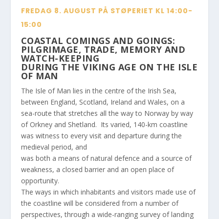
FREDAG 8. AUGUST PÅ STØPERIET KL 14:00-
15:00
COASTAL COMINGS AND GOINGS:
PILGRIMAGE, TRADE, MEMORY AND
WATCH-KEEPING
DURING THE VIKING AGE ON THE ISLE
OF MAN
The Isle of Man lies in the centre of the Irish Sea,
between England, Scotland, Ireland and Wales, on a
sea-route that stretches all the way to Norway by way
of Orkney and Shetland. Its varied, 140-km coastline
was witness to every visit and departure during the
medieval period, and
was both a means of natural defence and a source of
weakness, a closed barrier and an open place of
opportunity.
The ways in which inhabitants and visitors made use of
the coastline will be considered from a number of
perspectives, through a wide-ranging survey of landing