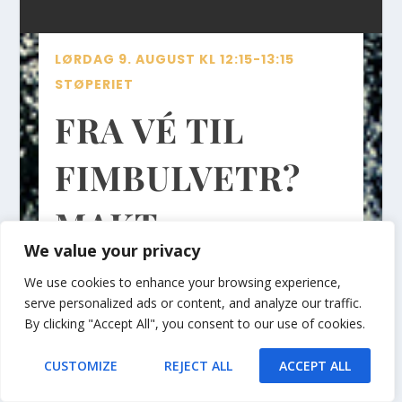
LØRDAG 9. AUGUST KL 12:15-13:15
STØPERIET
FRA VÉ TIL
FIMBULVETR?
MAKT,
We value your privacy
MOTSTAND OG
We use cookies to enhance your browsing experience,
serve personalized ads or content, and analyze our traffic.
NEDGANG VED
By clicking "Accept All", you consent to our use of cookies.
ENDEN PÅ VEIEN
CUSTOMIZE
REJECT ALL
ACCEPT ALL
Translate »