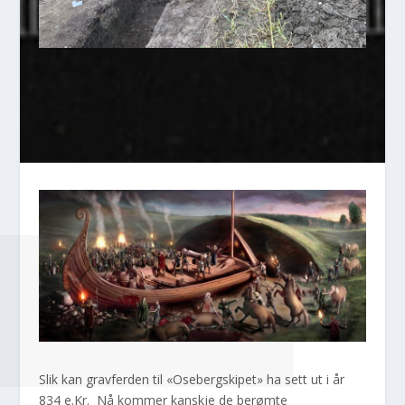
Slik kan gravferden til «Osebergskipet» ha sett ut i år
834 e.Kr. Nå kommer kanskje de berømte